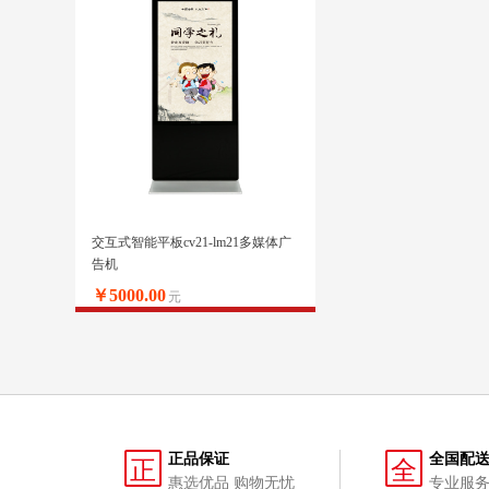
交互式智能平板cv21-lm21多媒体广
告机
￥5000.00
元
正品保证
全国配
正
全
惠选优品 购物无忧
专业服务