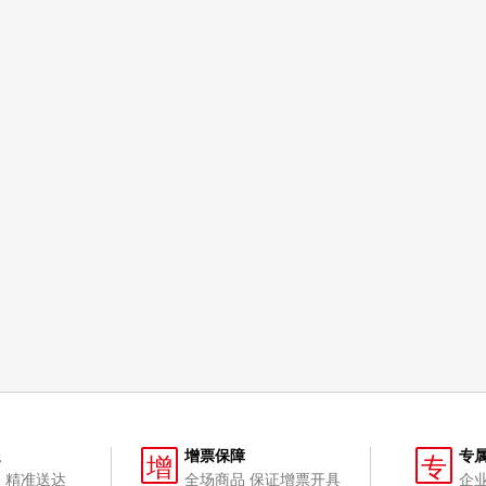
送
增票保障
专
增
专
 精准送达
全场商品 保证增票开具
企