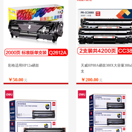
彩格适用HP12a硒鼓
天威HP88A硒鼓388X大容量388
支
￥50.00
￥200.00
元
元