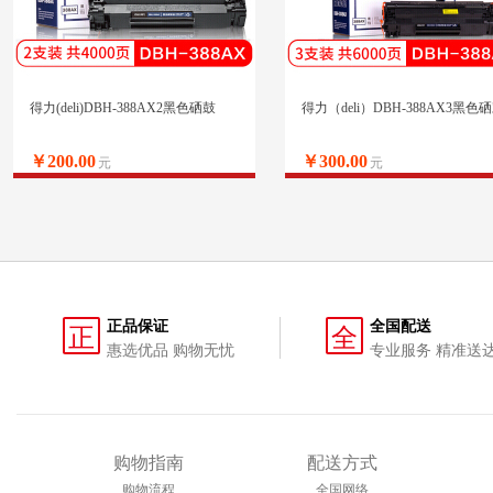
得力(deli)DBH-388AX2黑色硒鼓
得力（deli）DBH-388AX3黑色
￥200.00
￥300.00
元
元
正品保证
全国配送
正
全
惠选优品 购物无忧
专业服务 精准送
购物指南
配送方式
购物流程
全国网络