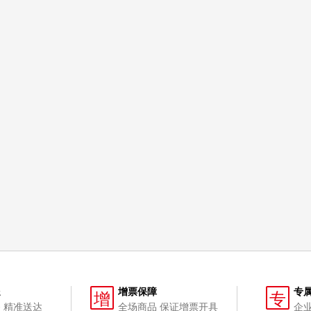
送
增票保障
专
增
专
 精准送达
全场商品 保证增票开具
企