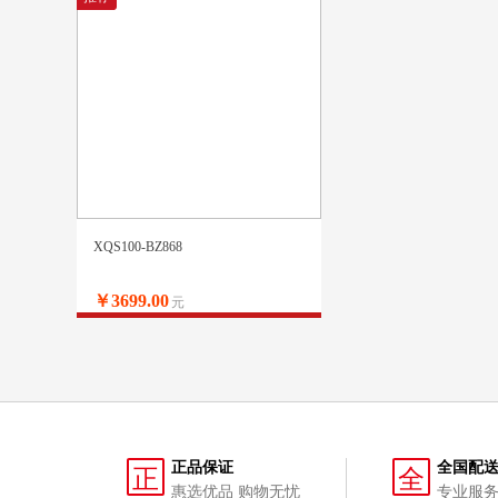
XQS100-BZ868
￥3699.00
元
正品保证
全国配
正
全
惠选优品 购物无忧
专业服务