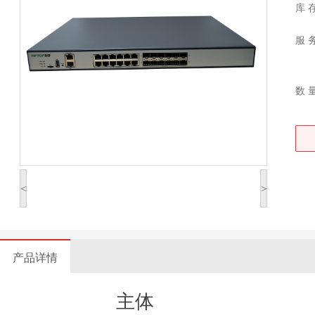
库 
服 
数 
<
>
产品详情
主体