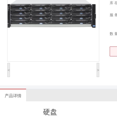
库 
服 
数 
<
>
产品详情
硬盘