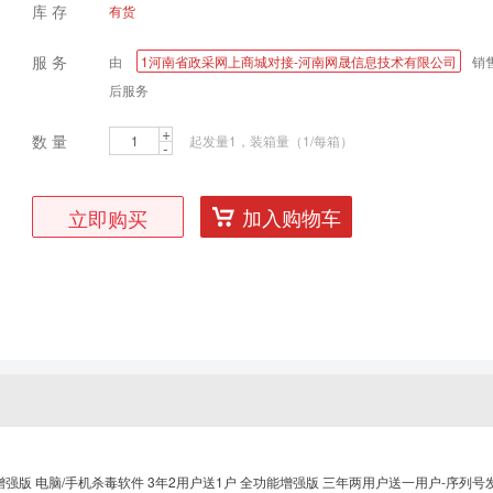
库 存
有货
服 务
由
1河南省政采网上商城对接-河南网晟信息技术有限公司
销
后服务
+
数 量
起发量1，装箱量（1/每箱）
-
加入购物车
立即购买
全功能增强版 电脑/手机杀毒软件 3年2用户送1户 全功能增强版 三年两用户送一用户-序列号