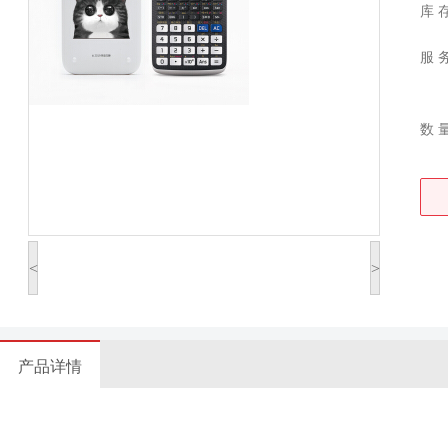
库 
服 
数 
<
>
产品详情