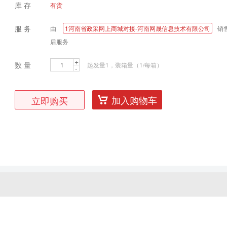
库 存
有货
服 务
由
1河南省政采网上商城对接-河南网晟信息技术有限公司
销
后服务
+
数 量
起发量1，装箱量（1/每箱）
-
加入购物车
立即购买